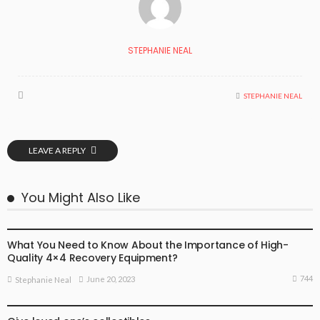
STEPHANIE NEAL
STEPHANIE NEAL
LEAVE A REPLY
You Might Also Like
BUSINESS
NEW EVENTS
SPORT NEWS
What You Need to Know About the Importance of High-
Quality 4×4 Recovery Equipment?
744
June 20, 2023
Stephanie Neal
NEW EVENTS
SPORT NEWS