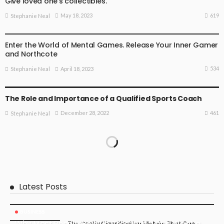
Give loved one’s collectibles.
619
May 18, 2023
Stephanie Neal
EXERCISE TIPS
NEW EVENTS
SPORT NEWS
Enter the World of Mental Games. Release Your Inner Gamer
and Northcote
534
April 18, 2023
Stephanie Neal
SPORT NEWS
The Role and Importance of a Qualified Sports Coach
461
December 28, 2022
Stephanie Neal
Latest Posts
BUSINESS
Why Most People Give Up Crocheting and What a
The Costly Classification Mistake That Can